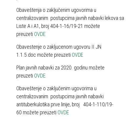
Obaveštenja o zaključenim ugovorima u
centralizovanim postupcima javnih nabavki lekova sa
Liste A i A1, broj 404-1-16/19-21 možete
preuzeti
OVDE
Obavestenje o zakljucenom ugovoru II JN
1.1.5.doc možete preuzeti
OVDE
Plan javnih nabavki za 2020. godinu možete
preuzeti
OVDE
Obaveštenje o zaključenim ugovorima u
centralizovanim postupcima javnih nabavki
antituberkulotika prve linije, broj 404-1-110/19-
60 možete preuzeti
OVDE