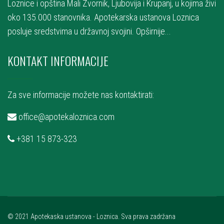
Loznice i opština Mali Zvornik, Ljubovija i Krupanj, u kojima živi
oko 135.000 stanovnika. Apotekarska ustanova Loznica
posluje sredstvima u državnoj svojini.
Opširnije...
KONTAKT INFORMACIJE
Za sve informacije možete nas kontaktirati:
office@apotekaloznica.com
+381 15 873-323
© 2021 Apotekaska ustanova - Loznica. Sva prava zadržana