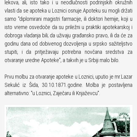
lekova, ali, isto tako i u neodlučnosti podrinjskih okružnih
vlasti da se apoteka u Loznici osnuje.Apoteku su mogli držati
samo "diplomirani magistri farmacije, ili doktori hemije, koji u
isto vreme osvedoče da su priležni u praktiki apotekarskoj i
dobroga vladanja bili; da uživaju građansko pravo, ili da će za
godinu dana od dobivenog dozvoljenja u srpsko sažiteljstvo
stupiti, i da pritježavaju potrebna novčana sredstva za
otvaranje uredne Apoteke", a takvih je u Srbiji malo bilo.
Prvu molbu za otvaranje apoteke u Loznici, uputio je mr.Lazar
Sekulić iz Šida, 30.10.1871.godine. Molba je postavljena
alternativno: "u Loznici, Zaječaru ili Knjaževcu".