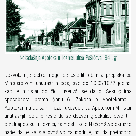
Nekadašnja Apoteka u Loznici, ulica Pašićeva 1941. g
Dozvolu nije dobio, nego će uslediti obimna prepiska sa
Ministarstvom unutrašnjih dela, sve do 10.03.1872.godine,
kad je ministar odlučio:" uverivši se da g. Sekulić ima
sposobnosti prema članu 6. Zakona o Apotekama i
Apotekarima da sam može rukovoditi sa Apotekom Ministar
unutrašnjih dela je rešio da se dozvoli g.Sekuliću otvoriti i
držati apoteku u Loznici, na mestu koje Načelništvo okružno
nađe da je za stanovništvo najugodnije, no da prethodno