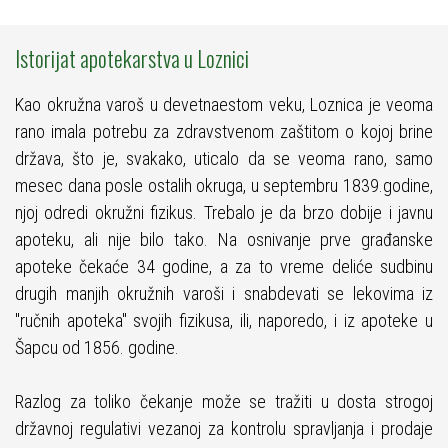
Istorijat apotekarstva u Loznici
K
ao okružna varoš u devetnaestom veku, Loznica je veoma
rano imala potrebu za zdravstvenom zaštitom o kojoj brine
država, što je, svakako, uticalo da se veoma rano, samo
mesec dana posle ostalih okruga, u septembru 1839.godine,
njoj odredi okružni fizikus. Trebalo je da brzo dobije i javnu
apoteku, ali nije bilo tako. Na osnivanje prve građanske
apoteke čekaće 34 godine, a za to vreme deliće sudbinu
drugih manjih okružnih varoši i snabdevati se lekovima iz
"ručnih apoteka" svojih fizikusa, ili, naporedo, i iz apoteke u
Šapcu od 1856. godine.
Razlog za toliko čekanje može se tražiti u dosta strogoj
državnoj regulativi vezanoj za kontrolu spravljanja i prodaje