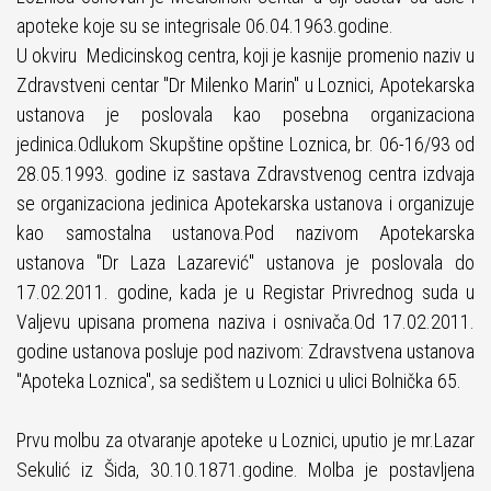
apoteke koje su se integrisale 06.04.1963.godine.
U okviru Medicinskog centra, koji je kasnije promenio naziv u
Zdravstveni centar "Dr Milenko Marin" u Loznici, Apotekarska
ustanova je poslovala kao posebna organizaciona
jedinica.
Odlukom Skupštine opštine Loznica, br. 06-16/93 od
28.05.1993. godine iz sastava Zdravstvenog centra izdvaja
se organizaciona jedinica Apotekarska ustanova i organizuje
kao samostalna ustanova.
Pod nazivom Apotekarska
ustanova "Dr Laza Lazarević" ustanova je poslovala do
17.02.2011. godine, kada je u Registar Privrednog suda u
Valjevu upisana promena naziva i osnivača.
Od 17.02.2011.
godine ustanova posluje pod nazivom: Zdravstvena ustanova
"Apoteka Loznica", sa sedištem u Loznici u ulici Bolnička 65.
Prvu molbu za otvaranje apoteke u Loznici, uputio je mr.Lazar
Sekulić iz Šida, 30.10.1871.godine. Molba je postavljena