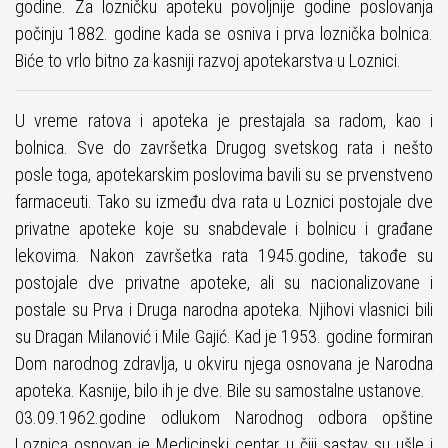
godine. Za lozničku apoteku povoljnije godine poslovanja
počinju 1882. godine kada se osniva i prva loznička bolnica.
Biće to vrlo bitno za kasniji razvoj apotekarstva u Loznici.
U vreme ratova i apoteka je prestajala sa radom, kao i
bolnica. Sve do završetka Drugog svetskog rata i nešto
posle toga, apotekarskim poslovima bavili su se prvenstveno
farmaceuti. Tako su između dva rata u Loznici postojale dve
privatne apoteke koje su snabdevale i bolnicu i građane
lekovima. Nakon završetka rata 1945.godine, takođe su
postojale dve privatne apoteke, ali su nacionalizovane i
postale su Prva i Druga narodna apoteka. Njihovi vlasnici bili
su Dragan Milanović i Mile Gajić. Kad je 1953. godine formiran
Dom narodnog zdravlja, u okviru njega osnovana je Narodna
apoteka. Kasnije, bilo ih je dve. Bile su samostalne ustanove.
03.09.1962.godine odlukom Narodnog odbora opštine
Loznica osnovan je Medicinski centar u čiji sastav su ušle i