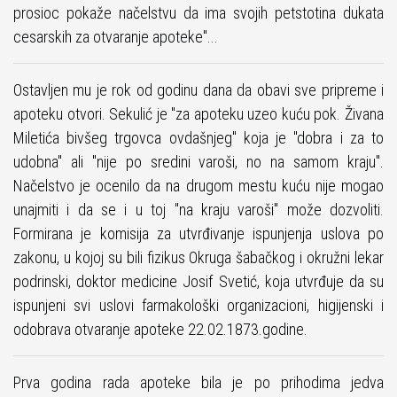
prosioc pokaže načelstvu da ima svojih petstotina dukata
cesarskih za otvaranje apoteke"...
Ostavljen mu je rok od godinu dana da obavi sve pripreme i
apoteku otvori. Sekulić je "za apoteku uzeo kuću pok. Živana
Miletića bivšeg trgovca ovdašnjeg" koja je "dobra i za to
udobna" ali "nije po sredini varoši, no na samom kraju".
Načelstvo je ocenilo da na drugom mestu kuću nije mogao
unajmiti i da se i u toj "na kraju varoši" može dozvoliti.
Formirana je komisija za utvrđivanje ispunjenja uslova po
zakonu, u kojoj su bili fizikus Okruga šabačkog i okružni lekar
podrinski, doktor medicine Josif Svetić, koja utvrđuje da su
ispunjeni svi uslovi farmakološki organizacioni, higijenski i
odobrava otvaranje apoteke 22.02.1873.godine.
Prva godina rada apoteke bila je po prihodima jedva