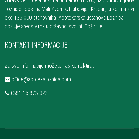
zdravstvenu delatnost na primarnom nivou, na području grada
Loznice i opština Mali Zvornik, Ljubovija i Krupanj, u kojima živi
oko 135.000 stanovnika. Apotekarska ustanova Loznica
posluje sredstvima u državnoj svojini.
Opširnije...
KONTAKT INFORMACIJE
Za sve informacije možete nas kontaktirati:
office@apotekaloznica.com
+381 15 873-323