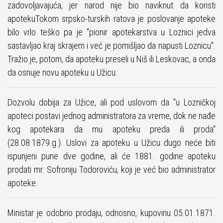
zadovoljavajuća, jer narod nije bio naviknut da koristi
apotekuTokom srpsko-turskih ratova je poslovanje apoteke
bilo vrlo teško pa je "pionir apotekarstva u Loznici jedva
sastavljao kraj skrajem i već je pomišljao da napusti Loznicu".
Tražio je, potom, da apoteku preseli u Niš ili Leskovac, a onda
da osnuje novu apoteku u Užicu.
Dozvolu dobija za Užice, ali pod uslovom da "u Lozničkoj
apoteci postavi jednog administratora za vreme, dok ne nađe
kog apotekara da mu apoteku preda ili proda"
(28.08.1879.g.). Uslovi za apoteku u Užicu dugo neće biti
ispunjeni pune dve godine, ali će 1881. godine apoteku
prodati mr. Sofroniju Todoroviću, koji je već bio administrator
apoteke.
Ministar je odobrio prodaju, odnosno, kupovinu 05.01.1871.